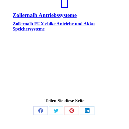
Zollernalb Antriebssysteme
Zollernalb FUX ebike Antriebe und Akku
Speichersysteme
Teilen Sie diese Seite
Share
Share
Share
Share
on
on
on
on