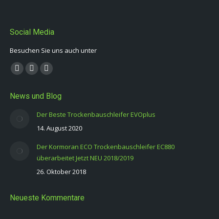
Social Media
Besuchen Sie uns auch unter
Finden Sie uns auf:
Facebook
YouTube
E-
page
page
Mail
News und Blog
opens
opens
page
in
in
opens
Der Beste Trockenbauschleifer EVOplus
new
new
in
14. August 2020
window
window
new
Der Kormoran ECO Trockenbauschleifer EC880
window
überarbeitet Jetzt NEU 2018/2019
26. Oktober 2018
Neueste Kommentare