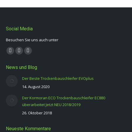
Social Media
Besuchen Sie uns auch unter
Finden Sie uns auf:
Facebook
YouTube
E-
page
page
Mail
News und Blog
opens
opens
page
in
in
opens
Der Beste Trockenbauschleifer EVOplus
new
new
in
14. August 2020
window
window
new
Der Kormoran ECO Trockenbauschleifer EC880
window
überarbeitet Jetzt NEU 2018/2019
26. Oktober 2018
Neueste Kommentare