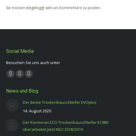
Sie müssen
eingeloggt sein
um Kommentare zu posten.
Social Media
Besuchen Sie uns auch unter
Finden Sie uns auf:
Facebook
YouTube
E-
page
page
Mail
News und Blog
opens
opens
page
in
in
opens
Der Beste Trockenbauschleifer EVOplus
new
new
in
14. August 2020
window
window
new
Der Kormoran ECO Trockenbauschleifer EC880
window
überarbeitet Jetzt NEU 2018/2019