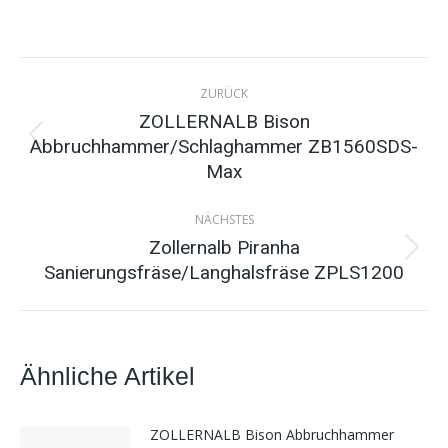
on
on
on
on
Facebook
Twitter
Pinterest
LinkedIn
Kommentarnavigation
ZURÜCK
ZOLLERNALB Bison
Abbruchhammer/Schlaghammer ZB1560SDS-
Vorheriger
Max
Beitrag:
NÄCHSTES
Zollernalb Piranha
Nächster
Sanierungsfräse/Langhalsfräse ZPLS1200
Beitrag:
Ähnliche Artikel
ZOLLERNALB Bison Abbruchhammer