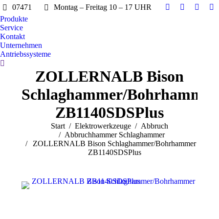
07471
Montag – Freitag 10 – 17 UHR
Facebook
Twitter
Instag
Y
Produkte
page
page
page
pa
Service
opens
opens
opens
op
Kontakt
in
in
in
in
Unternehmen
Antriebssysteme
new
new
new
n
Search:
window
window
windo
w
ZOLLERNALB Bison
Schlaghammer/Bohrhammer
ZB1140SDSPlus
Sie befinden sich hier:
Start
Elektrowerkzeuge
Abbruch
Abbruchhammer Schlaghammer
ZOLLERNALB Bison Schlaghammer/Bohrhammer
ZB1140SDSPlus