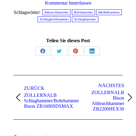
Kommentar hinterlassen
Schlagwörter:
Abbruchhammer
Bohrhammer
Meißelhammer
Schlagbohrhammer
Schlaghammer
Teilen Sie diesen Post
Share
Share
Share
Share
on
on
on
on
Facebook
Twitter
Pinterest
LinkedIn
Kommentarnavigation
NÄCHSTES
ZURÜCK
ZOLLERNALB
ZOLLERNALB
Bison
Vorheriger
Nächster
Schlaghammer/Bohrhammer
Abbruchhammer
Beitrag:
Beitrag:
Bison ZB1600SDSMAX
ZB2200HEX30