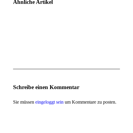
Ähnliche Artikel
ZOLLERNALB
ZOLLERNALB
Bison
Bison
Abbruchhammer
Abbruchhammer
Bohrhammer
Bohrhammer
ZB1000SDS-
ZB2150SDS-
Plus
Max
20. März 2018
19. Oktober
2016
Schreibe einen Kommentar
Sie müssen
eingeloggt sein
um Kommentare zu posten.