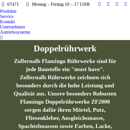
07471
Montag – Freitag 10 – 17 UHR
Facebook
Twitter
Instag
Y
Produkte
page
page
page
pa
Service
opens
opens
opens
op
Kontakt
in
in
in
in
Unternehmen
Antriebssysteme
new
new
new
n
Search:
window
window
windo
w
Doppelrührwerk
Zollernalb Flamingo Rührwerke sind für
jede Baustelle ein "must have".
Zollernalb Rührwerke zeichnen sich
besonders durch die hohe Leistung und
Qualität aus. Unsere besonders Robusten
Flamingo Doppelrührwerke ZF2000
sorgen dafür ihren Mörtel, Putz,
Fliesenkleber, Ausgleichsmasse,
Spachtelmassen sowie Farben, Lacke,