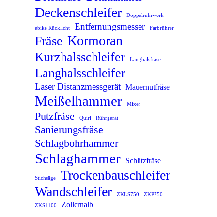
Deckenschleifer
Doppelrührwerk
Entfernungsmesser
ebike Rücklicht
Farbrührer
Kormoran
Fräse
Kurzhalsschleifer
Langhalsfräse
Langhalsschleifer
Laser Distanzmessgerät
Mauernutfräse
Meißelhammer
Mixer
Putzfräse
Quirl
Rührgerät
Sanierungsfräse
Schlagbohrhammer
Schlaghammer
Schlitzfräse
Trockenbauschleifer
Stichsäge
Wandschleifer
ZKLS750
ZKP750
Zollernalb
ZKS1100