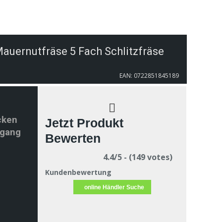
auernutfräse 5 Fach Schlitzfräse
EAN: 0722851845189
cken
Jetzt Produkt
sgang
Bewerten
4.4/5 - (149 votes)
Kundenbewertung
online Händler Suche